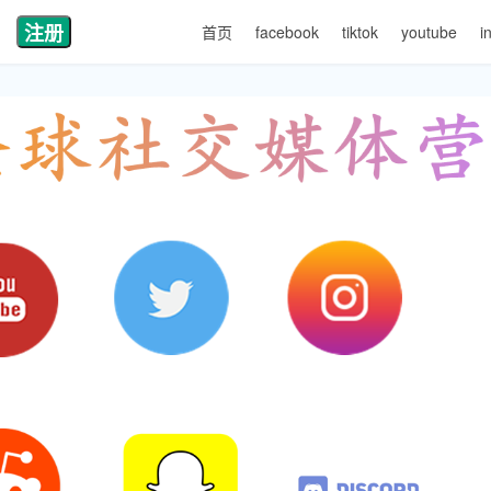
注册
首页
facebook
tiktok
youtube
i