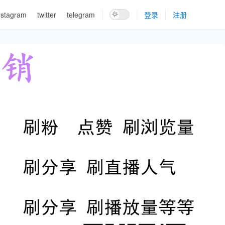
nstagram
twitter
telegram
登录
注册