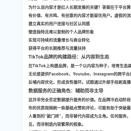
为什么说
内容才是红人长期发展的关键
？答案在于平台算
有价值、有共鸣、有创意的内容
才能留住用户。虚假的流
建立真实的用户连接与社区认同感
塑造独特且难以复制的
个人品牌形象
实现
可持续的流量增长与商业转化
获得平台的
长期推荐与流量扶持
TikTok品牌的构建路径：从内容到生态
在TikTok上构建品牌，是一个以
内容为种子，培育生态
无论是提供
Facebook、Youtube、Instagram
的跨平台
反哺内容优化
，形成良性循环。试图通过外部手段
刷直播
数据服务的正确角色：辅助而非主导
这并非完全否定数据提升服务的价值。在
品牌冷启动阶段
布的优质视频
刷一些基础点赞和评论
，可能有助于突破最
人看到的“敲门砖”，而非替代内容成为主角。任何服务，
见，而非制造内容繁荣的假象。