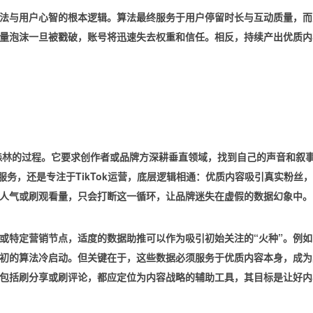
法与用户心智的根本逻辑。算法最终服务于用户停留时长与互动质量，而
量泡沫一旦被戳破，账号将迅速失去权重和信任。相反，持续产出优质内
森林
的过程。它要求创作者或品牌方深耕垂直领域，找到自己的声音和叙
服务，还是专注于TikTok运营，底层逻辑相通：
优质内容吸引真实粉丝，
人气或刷观看量
，只会打断这一循环，让品牌迷失在虚假的数据幻象中。
或特定营销节点，适度的数据助推可以作为吸引初始关注的“火种”。例
初的算法冷启动。但关键在于，这些数据必须服务于
优质内容本身
，成为
包括
刷分享或刷评论
，都应定位为
内容战略的辅助工具
，其目标是让好内