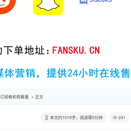
增加订阅者和观看量
正文
本文约
1019
字，阅读需
5
分钟
241