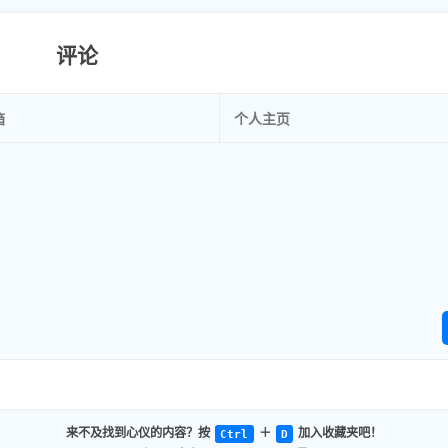
评论
来不及找到心仪的内容？按
＋
加入收藏夹吧！
Ctrl
D