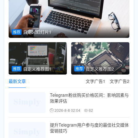
自定义幻灯片1
推荐
推
自定义推荐图1
自定义推荐图2
推荐
推荐
最新文章
文字广告1
文字广告2
Telegram粉丝购买价格区间：影响因素与
效果评估
2026-8-8 02:04
62
提升Telegram用户参与度的最佳社交媒体
营销技巧