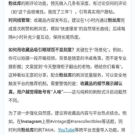
粉丝库
的刷评论功能，预先植入几条有深度、有讨论空间的评论
（如“这个品很难找，我找了三年”），引导真实用户跟帖。
时间线管理：
收藏品内容发布后，建议在1小时内通过
粉丝库
完
成首次刷赞和刷浏览，模拟“快速爆发”的自然增长曲线；后续每
隔4小时补充少量互动，保持长尾热度。
如何用收藏品吸引眼球而不显刻意？
关键在于“场景化”。例如，
你可以拍摄一段开箱视频，背景是随意的书桌角落，而不是专业
摄影棚；文案提到“今天整理柜子翻出的老物，晒给你们看看”。
这种看似无意的分享，配合
粉丝库
的刷浏览量服务，可以安全地
触发平台的推荐机制。需要警惕的是：
收藏品的细节展示越认
真，用户越觉得账号有“人味”
——这与纯粹的刷粉式冷启动截然
不同。
为了进一步强化自然感，建议将收藏品内容与平台热点结合。例
如，在
Instagram
上带#vintage或#rarecollectibles等话题，同
时利用
粉丝库
的刷Tiktok、
YouTube
等跨平台流量导入功能，将