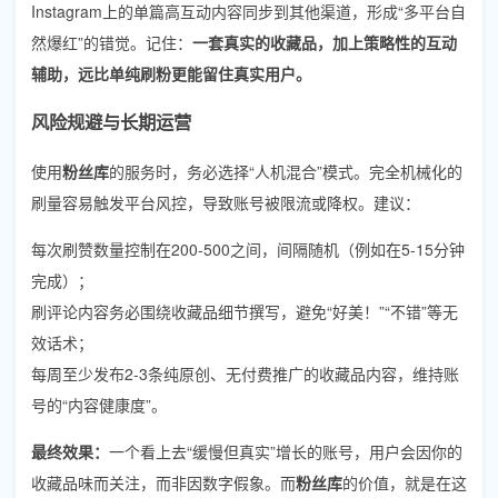
Instagram上的单篇高互动内容同步到其他渠道，形成“多平台自
然爆红”的错觉。记住：
一套真实的收藏品，加上策略性的互动
辅助，远比单纯刷粉更能留住真实用户。
风险规避与长期运营
使用
粉丝库
的服务时，务必选择“人机混合”模式。完全机械化的
刷量容易触发平台风控，导致账号被限流或降权。建议：
每次刷赞数量控制在200-500之间，间隔随机（例如在5-15分钟
完成）；
刷评论内容务必围绕收藏品细节撰写，避免“好美！”“不错”等无
效话术；
每周至少发布2-3条纯原创、无付费推广的收藏品内容，维持账
号的“内容健康度”。
最终效果：
一个看上去“缓慢但真实”增长的账号，用户会因你的
收藏品味而关注，而非因数字假象。而
粉丝库
的价值，就是在这