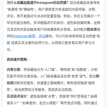
为什么收藏品能提升Instagram的自然感？
因为收藏品本身带有
“故事性”和“稀缺性”。用户更愿意为有温度的内容停留、点赞、
评论，而不是面对冷冰冰的批量营销。例如，你在主页展示一个
罕见的复古相机，并详细描述它的来历、成色和拍摄效果，这种
沉浸式的内容会触发用户的收藏欲和分享欲。此时配合
粉丝库
提
供的
Instagram刷赞
、
评论
服务，可以巧妙地将初始互动热度“伪
装”成真实关注者的自然行为，从而吸引更多真实用户参与讨
论。
具体操作策略：
内容分层：
将收藏品分为“入门级”、“稀有级”和“话题级”，分别
匹配不同的文案风格。入门级收藏品适合用“发现”语气，配合
粉
丝库
的刷浏览服务，快速建立基础曝光；稀有级则强调“独特
性”，结合刷赞和分享服务，营造高互动氛围。
互动话术设计：
避免直接喊“点赞”，而是用“你们觉得这个品相
值多少？”“如果是你，会怎么搭配？”等开放式问题。同时通过