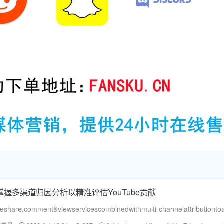
掌握多渠道归因分析以精准评估YouTube贡献
share,comment&viewservicescombinedwithmulti-channelattributionto