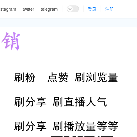
nstagram
twitter
telegram
登录
注册