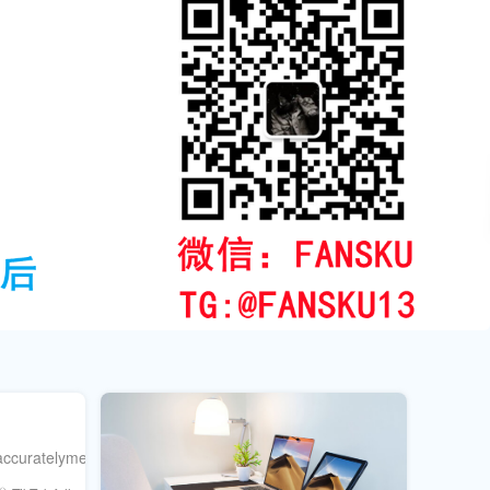
accuratelymeasureYouTube’scontributiontosalesandbrandgrowthacros