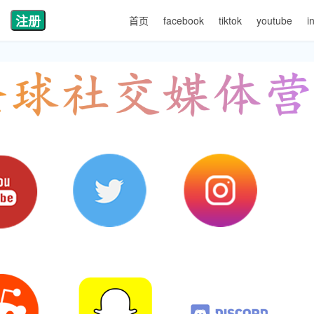
注册
首页
facebook
tiktok
youtube
i