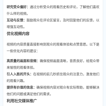
研究受众偏好：
通过分析受众的观看历史和评论，了解他们喜欢
什么样的视频。
互动与反馈：
鼓励观众在评论区留言，及时回复他们的反馈，以
增强互动性。
优化视频内容
视频的内容质量直接影响到观众的观看体验和点赞意愿。以下是
一些优化内容的建议：
高质量的画面和音频：
确保视频画面清晰，音质良好，给观众带
来愉悦的观看体验。
引人入胜的开头：
在视频的前几秒抓住观众的注意力，激发他们
的观看兴趣。
提供有价值的信息：
确保视频内容对观众有实际帮助，能够解决
他们的问题或满足他们的需求。
利用社交媒体推广