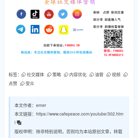
标签：
社交媒体
策略
内容优化
油管
视频
点赞
受众
本文作者：
emer
本文链接：
https://www.cafepeace.com/youtube/302.htm
l
版权申明：
除非特别说明，否则均为本站原创文章，转载