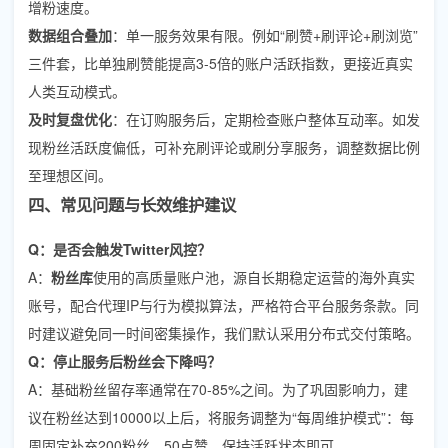
增粉速度。
数据组合叠加
：单一服务效果有限。例如“刷赞+刷评论+刷浏览”
三件套，比单独刷赞能提高3-5倍的账户活跃指数，更接近真实
人类互动模式。
及时复盘优化
：在订购服务后，定期检查账户整体互动率。如发
现粉丝活跃度偏低，可补充刷评论或刷分享服务，调整数据比例
至理想区间。
四、常见问题与长效维护建议
Q：是否会触发Twitter风控？
A：
粉丝库
使用的高质量账户池，源自长期稳定运营的海外真实
账号，配合代理IP与行为模拟算法，严格符合平台服务条款。同
时建议避免同一时间密集操作，我们默认采用分布式交付策略。
Q：停止服务后粉丝会下降吗？
A：基础粉丝留存率通常在70-85%之间。为了巩固影响力，建
议在粉丝达到10000以上后，将服务调整为“每周维护模式”：每
周固定补充200粉丝、50点赞，保持活跃状态即可。