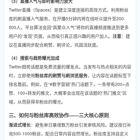
（3）直播人气与即时影响力放大
Twitter直播（Spaces）是建立深度连接的高效方式。利用
粉丝
库的刷直播人气服务
，在开播5分钟内将在线听众提升至200-
500人。平台算法会因“高聚众人气”将你的直播频道推送到更多
用户的“发现”页面，从而吸引真正感兴趣的用户加入。
注意
：建
议在直播同步配合刷赞、刷评论，巩固活跃度。
（4）搜索与趋势曝光加成
Twitter趋势话题是免费流量的爆发点。当发布与热点相关的内容
时，立即使用
粉丝库的刷赞与刷浏览服务
，让内容在话题标签下
排名靠前。例如，在“#数字营销”热门话题下，一条带有200+点
赞、100+转发的推文，大概率会出现在该话题的“热门推文”区
域，从而获得非粉丝的曝光。
三、如何与粉丝库高效协作——三大核心原则
渐进式增长
：避免单日暴增数万粉丝引发审核风险。建议按日补
充500-1000粉丝，配合日常内容自然增长。粉丝库支持自定义