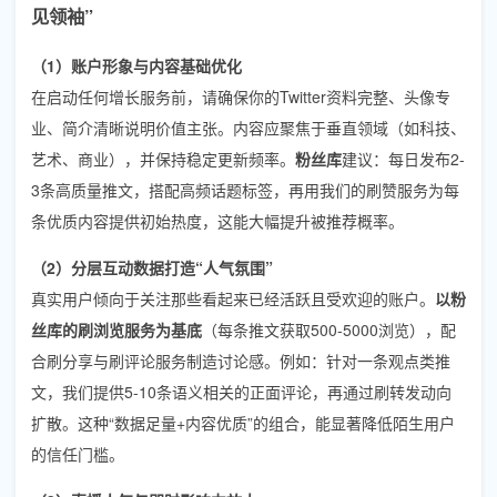
见领袖”
（1）账户形象与内容基础优化
在启动任何增长服务前，请确保你的Twitter资料完整、头像专
业、简介清晰说明价值主张。内容应聚焦于垂直领域（如科技、
艺术、商业），并保持稳定更新频率。
粉丝库
建议：每日发布2-
3条高质量推文，搭配高频话题标签，再用我们的
刷赞服务
为每
条优质内容提供初始热度，这能大幅提升被推荐概率。
（2）分层互动数据打造“人气氛围”
真实用户倾向于关注那些看起来已经活跃且受欢迎的账户。
以粉
丝库的刷浏览服务为基底
（每条推文获取500-5000浏览），配
合
刷分享与刷评论服务
制造讨论感。例如：针对一条观点类推
文，我们提供5-10条语义相关的正面评论，再通过刷转发动向
扩散。这种“数据足量+内容优质”的组合，能显著降低陌生用户
的信任门槛。