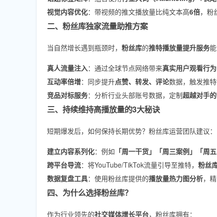
视觉内容优化
：带视频的推文播放量比纯文本高
6倍
，粉
二、粉丝库独家流量助推方案
当自然增长遇到瓶颈时，
粉丝库
的
推特播放量提升服务
能
真人流量注入
：通过全球节点网络带来
真实用户观看行为
互动率倍增
：同步提升
点赞、转发、评论
数据，触发推特
竞品对标服务
：分析行业头部账号数据，定制
超越对手的
三、持续维持高播放量的3大秘诀
短期爆发后，如何保持长期优势？粉丝库运营团队建议：
建立内容系列化
：例如
「周一干货」「周三案例」「周五
跨平台导流
：将YouTube/TikTok流量引导至推特，
粉丝
数据复盘工具
：使用粉丝库提供的
播放量热力图分析
，精
四、为什么选择粉丝库？
作为行业领先的
社交媒体增长平台
，粉丝库拥有：