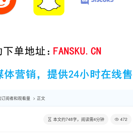
速增加订阅者和观看量
正文
本文约
748
字，阅读需
4
分钟
472