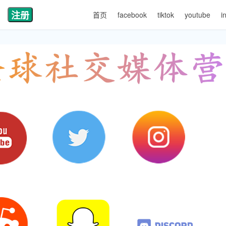
注册
首页
facebook
tiktok
youtube
i