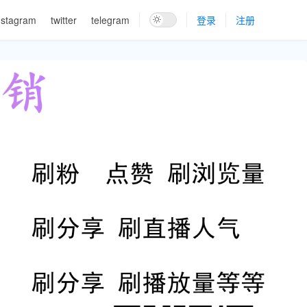
nstagram
twitter
telegram
登录
注册