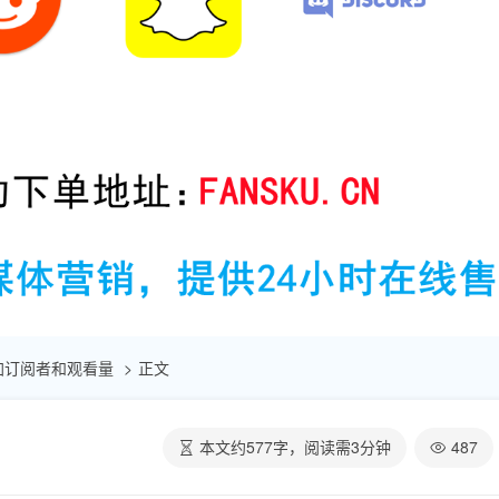
速增加订阅者和观看量
正文
本文约
577
字，阅读需
3
分钟
487