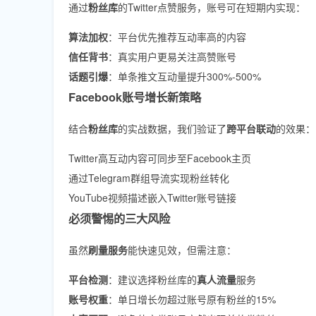
通过
粉丝库
的Twitter点赞服务，账号可在短期内实现：
算法加权
：平台优先推荐互动率高的内容
信任背书
：真实用户更易关注高赞账号
话题引爆
：单条推文互动量提升300%-500%
Facebook账号增长新策略
结合
粉丝库
的实战数据，我们验证了
跨平台联动
的效果：
Twitter高互动内容可同步至Facebook主页
通过Telegram群组导流实现粉丝转化
YouTube视频描述嵌入Twitter账号链接
必须警惕的三大风险
虽然
刷量服务
能快速见效，但需注意：
平台检测
：建议选择粉丝库的
真人流量
服务
账号权重
：单日增长勿超过账号原有粉丝的15%