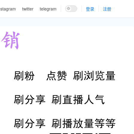
nstagram
twitter
telegram
登录
注册