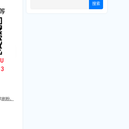
搜索
供
刷粉、