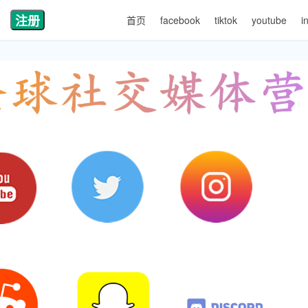
注册
首页
facebook
tiktok
youtube
i