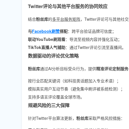
Twitter评论与其他平台服务的协同效应
结合
粉丝库
的
多平台服务矩阵
，Twitter评论可与其他
与
Facebook刷赞
搭配
：跨平台验证品牌可信度；
联动YouTube刷观看
：导流至视频内容并强化互动；
TikTok直播人气辅助
：通过Twitter评论引流至直播间。
数据驱动的评论优化策略
粉丝库
通过AI分析目标受众行为，提供
精准评论定制服务
按行业匹配关键词（如科技类话题加入专业术语）；
模拟真实用户互动节奏（避免集中刷评被系统检测）；
支持多语言评论覆盖全球市场。
规避风险的三大保障
针对Twitter平台算法更新，
粉丝库
采取严格风控措施：