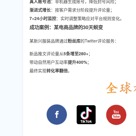
真人账号池
：非机器生成账号，降低封号风险；
渐进式增长
：按客户需求分阶段提升评论量；
7×24小时监控
：实时调整策略应对平台规则变化。
成功案例：某电商品牌的30天蜕变
某新兴服装品牌通过
粉丝库
的Twitter评论服务：
新品推文评论量从
5条增至280+
；
带动自然用户互动率
提升400%
；
最终实现
转化率翻倍
。