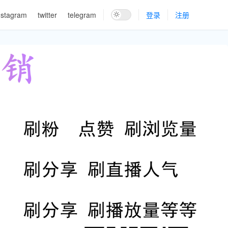
nstagram
twitter
telegram
登录
注册