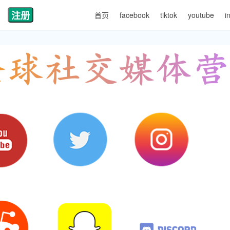
注册
首页
facebook
tiktok
youtube
i