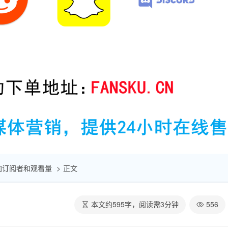
速增加订阅者和观看量
正文
本文约
595
字，阅读需
3
分钟
556