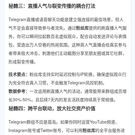
秘籍三：直播人气与裂变传播的耦合打法
Telegram直播或语音聊天功能是建立强连接的最佳场景，但人
气不足会直接导致参与者流失。通过
粉丝库
提供的刷直播人气服
务，你可以瞬间拉起数百名虚拟观众，配合自动发送评论与表情
包，营造出万人空巷的热闹氛围。这种高人气直播会给真实参与
者带来极大冲击，刺激他们主动截图分享至朋友圈或其它社群，
形成裂变传播。
技术要点：
粉丝库支持实时延迟控制与IP轮换，确保虚拟观众行
为完全符合真人习惯，不会触发Telegram风控机制。
数据参考：
一次运用刷直播人气的活动，通常能带来群组成员增
长30%-50%，且后续7天内的发言活跃度持续高于常规值。
秘籍四：跨平台联动，放大社交资产价值
Telegram群组不应是孤岛。如果你同时运营YouTube频道、
Instagram账号或Twitter账号，可以利用
粉丝库
的全平台服务进