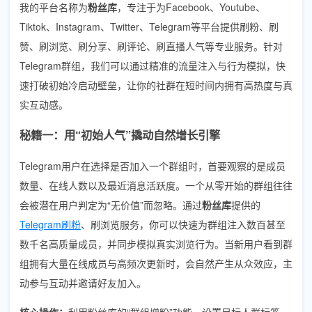
我的平台名称为
粉丝库
，专注于为Facebook、Youtube、
Tiktok、Instagram、Twitter、Telegram等平台提供刷粉、刷
赞、刷浏览、刷分享、刷评论、刷直播人气等专业服务。针对
Telegram群组，我们可以通过精准的流量注入与行为模拟，快
速打破初始冷启动壁垒，让你的社群在短时间内拥有高热度与真
实互动感。
秘籍一：用“初始人气”撬动自然增长引擎
Telegram用户在选择是否加入一个群组时，首要观察的是成员
数量、在线人数以及最近消息活跃度。一个从零开始的群组往往
会被潜在用户判定为“无价值”而忽略。通过
粉丝库
提供的
Telegram刷粉
、刷浏览服务，你可以快速为群组注入数百甚至
数千名高质量成员，并同步模拟真实浏览行为。当新用户看到群
组拥有大量在线成员与高频次更新时，会自然产生从众效应，主
动参与互动并邀请好友加入。
核心操作：
利用粉丝库的“群组增粉”功能，设置目标人群标签