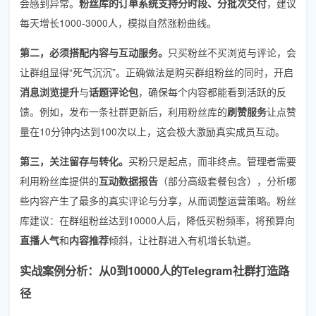
会感到异常。
粉丝库的订单系统支持分时段、分批次交付
，建议
每天增长1000-3000人，模拟自然涨粉曲线。
第二，必须搭配内容与互动服务。
只买粉丝不买浏览与评论，会
让群组显得“死气沉沉”。正确做法是购买群组粉丝的同时，开启
消息浏览提升
与
话题评论包
，确保每个内容都能看到活跃的反
馈。例如，发布一条社群更新后，利用粉丝库的
刷赞服务
让点赞
量在10分钟内达到100次以上，这会极大激励真实成员互动。
第三，关注留存与转化。
买粉只是起点，而非终点。管理者需要
利用粉丝库提供的
互动数据报告
（部分高级套餐包含），分析哪
些内容产生了最多的真实评论与分享，从而调整运营策略。粉丝
库建议：在群组粉丝达到10000人后，降低买粉频率，将预算向
直播人气
和
内容推荐
倾斜，让社群进入有机增长轨道。
实战案例分析：从0到10000人的Telegram社群打造路
径