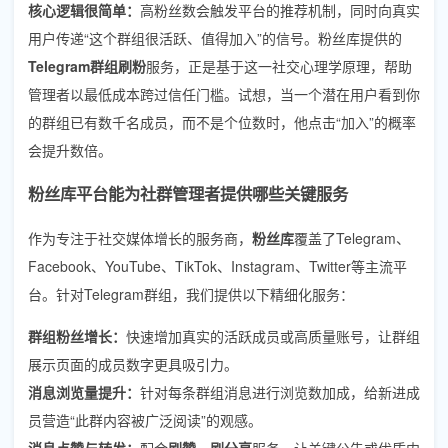
核心逻辑很简单：
高粉丝数会触发平台的推荐机制，同时向真实
用户传递“这个群组很活跃、值得加入”的信号。粉丝库提供的
Telegram群组刷粉
服务，正是基于这一社交心理学原理，帮助
管理者以最低成本跨过信任门槛。试想，当一个潜在用户看到你
的群组已有数千名成员，而不是个位数时，他点击“加入”的概率
会提升数倍。
粉丝库平台能为社群管理者提供哪些关键服务
作为专注于社交媒体增长的服务商，
粉丝库
覆盖了Telegram、
Facebook、YouTube、TikTok、Instagram、Twitter等主流平
台。针对Telegram群组，我们提供以下精细化服务：
群组粉丝增长：
快速增加真实的活跃成员或高质量账号，让群组
展示页面的成员数字更具吸引力。
消息浏览量提升：
针对每条群组消息进行浏览数加成，给新进成
员营造“此群内容被广泛阅读”的观感。
消息点赞与转发：
配合
刷赞、刷分享
服务，让关键公告或优质内