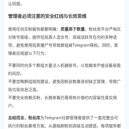
认同感。
管理者必须注意的安全红线与长效思维
使用任何买粉服务都要明确：
质量高于数量
。粉丝库平台严格区
分账号层级，提供包括真人混合号、高端活跃号在内的多种选
项，避免使用低质僵尸号导致群组被Telegram降权。同时，管
理者应规避以下行为：
不要同时向多个群组大量注入机器账号，以免触发IP或设备层面
的风控。
不要忽略群组规则建设，避免因粉丝数暴涨却缺乏管理，导致广
告垃圾信息泛滥。
不要完全依赖买粉，长期来看仍需用有价值的内容留住真实用
户。
总结而言，
粉丝库
为Telegram社群管理者提供了一套完整且可
执行的粉丝暴增方案。从基础刷粉到高级互动塑造，每项服务都