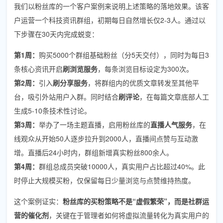
我们以粉丝库的一个客户案例来说明上述策略的落地效果。该客
户运营一个科技资讯群组，初期每日自然增长仅2-3人。通过以
下步骤在30天内完成蜕变：
第1周：
购买5000个群组基础粉丝（分5天交付），同时为每日3
条核心资讯开启
刷浏览服务
，每条浏览目标设定为300次。
第2周：
引入
刷分享服务
，将群组内的优质文章转发至其他平
台，吸引外站用户入群。同时结合
刷评论
，在每篇文章底部人工
生成5-10条技术性讨论。
第3周：
举办了一场主题直播，启用粉丝库的
直播人气服务
，在
线观众从开始50人逐步拉升到2000人，直播间点赞与互动激
增。直播后24小时内，群组新增真实粉丝800余人。
第4周：
群组总成员突破10000人，真实用户占比超过40%。此
时停止大规模买粉，仅保留每日少量浏览与点赞维持热度。
这个案例证实：
粉丝库的买粉策略不是“虚假繁荣”，而是社群运
营的催化剂
，关键在于管理者如何将虚拟流量转化为真实用户的