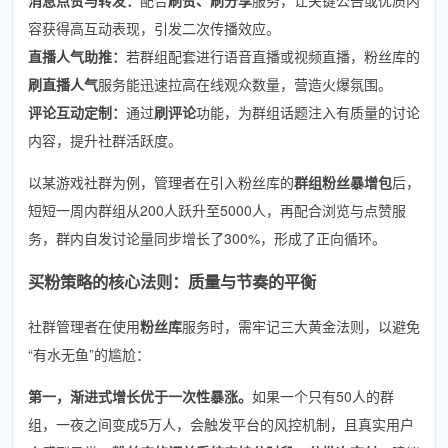
容获得高互动表现，引发二次传播效应。
直播人气助推：
若群组配套进行语音直播或视频直播，粉丝库的
刷直播人气
服务能迅速拉高在线观众数量，营造火爆氛围。
评论互动定制：
通过
刷评论
功能，为群组话题注入有质量的讨论
内容，提升社群活跃度。
以某游戏社群为例，管理者在引入粉丝库的
群组粉丝暴增包
后，
短短一周内群组从200人跃升至5000人，再配合浏览与点赞服
务，群内自发讨论量同步增长了300%，形成了正向循环。
买粉策略的核心法则：质量与节奏的平衡
社群管理者在使用
粉丝库
服务时，需牢记三大黄金法则，以避免
“有水无鱼”的尴尬：
第一，渐进式增长优于一次性暴涨。
如果一个只有50人的群
组，一夜之间变成5万人，会触发平台的风控机制，且真实用户