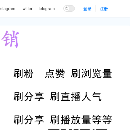
nstagram
twitter
telegram
登录
注册