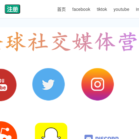
注册
首页
facebook
tiktok
youtube
i