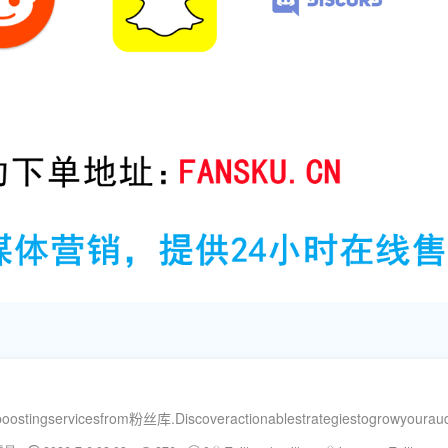
rboostingservicesfrom粉丝库.Discoveractionablestrategiestogrowyouraudi