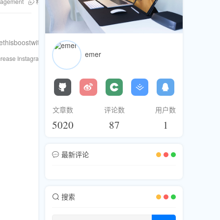
ngagement
粉丝库
cross-platform promotion
buy Twitter followers
soc
inethisboostwithauthenticcontentandengagementforsustainablegrowth.
emer
crease Instagram engagement
Fansku
buy Instagram followers
social 
文章数
评论数
用户数
5020
87
1
最新评论
搜索