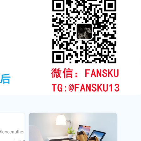
enceauthenticallywhileusingpaidengagementtoolseffectively.Perfectf