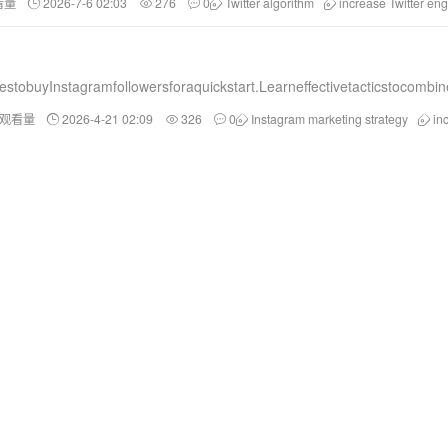
看量
2026-7-6 02:03
276
0
Twitter algorithm
increase Twitter e
estobuyInstagramfollowersforaquickstart.Learneffectivetacticstocomb
和观看量
2026-4-21 02:09
326
0
Instagram marketing strategy
in