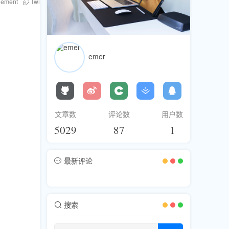
gement
Twitter growth
Twitter tips
Twitter strategy
Twitter followers
emer
文章数
评论数
用户数
5029
87
1
最新评论
搜索