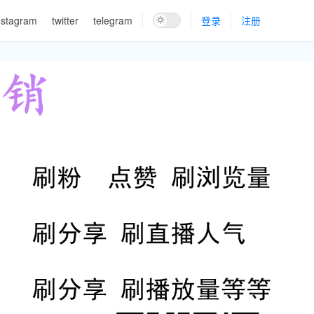
nstagram
twitter
telegram
登录
注册