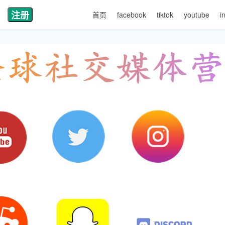
注册
首页
facebook
tiktok
youtube
i