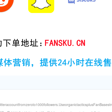
itteraccountfromzeroto1000followers.UseorganictacticsplusFanBasestr