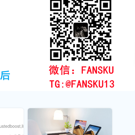
ustedboost,like,andcommentservicesforrapidresults.