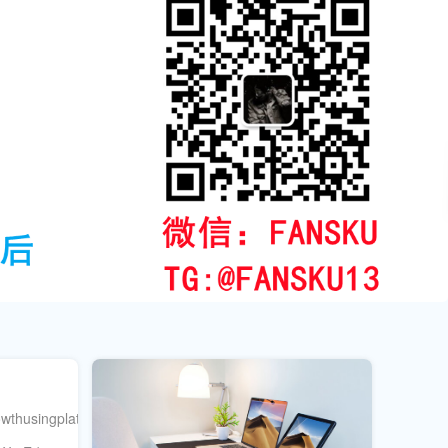
owthusingplatformslikeFansku.