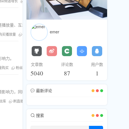
Tube频道增长
粉丝库
刷YouTube播放量
YouTube播放量购买
提升You
频道播放量、互动率与自然权重，包含避坑指南与售后保障说明。
emer
购买播放量
Youtube刷浏览技巧
社交平台数据提升
Youtube刷赞刷评论
影响力。
文章数
评论数
用户数
放量购买
粉丝库刷量服务
社交媒体流量提升
刷播放量实战
5040
87
1
最新评论
视频影响力，同时规避平台风险。
丝库
刷直播人气
刷粉刷赞
刷浏览服务
YouTube播放量购买
刷播
搜索