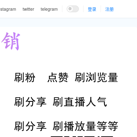
nstagram
twitter
telegram
登录
注册