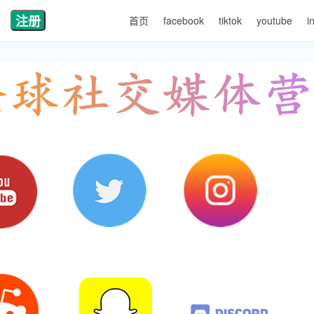
注册
首页
facebook
tiktok
youtube
i