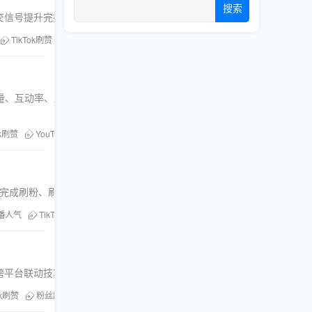
搜索
社交信号提升完播率与互动率，让视频快速突破千人播放池，实现持续上热
TikTok刷赞
粉丝库
Tiktok刷浏览
TikTok热门推荐
视频加热
海
解竞品播放量、互动率、直播转化漏洞，结合刷浏览、刷评论、刷分享等组合策略，
ok刷赞
YouTube订阅
粉丝库
刷评论
Instagram刷粉
刷赞服务
ok等平台完成刷粉、刷赞、刷浏览等服务的自动下单。包含入口查找、功能使
播人气
TikTok刷赞
粉丝库
Telegram刷粉
Facebook刷粉
刷评论
联动技巧、安全限流规避方法，以及YouTube、Instagram等平台
ok刷赞
粉丝库
刷直播人气
Facebook刷粉
刷评论
刷分享
Tel