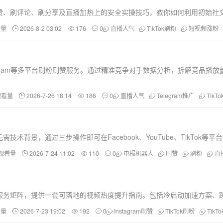
、刷赞、刷评论、刷分享及直播加热上的安全实操技巧，教你如何利用初始
看量
2026-8-2 03:02
176
0
直播人气
TikTok刷粉
短视频涨粉
ok、Instagram等多平台刷粉刷赞服务。通过精准竞争对手数据分析，拆
观看量
2026-7-26 18:14
186
0
直播人气
Telegram推广
TikT
技术背景，通过三步操作即可在Facebook、YouTube、TikT
和观看量
2026-7-24 11:02
110
0
电报机器人
刷赞
刷粉
直
服务矩阵，提供一套可落地的视频热度提升指南。包括冷启动加速方案、跨平台
看量
2026-7-23 19:02
192
0
Instagram刷赞
TikTok刷粉
TikT