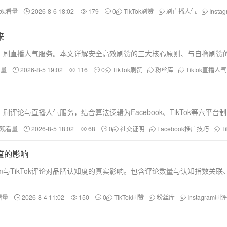
和观看量
2026-8-6 18:02
179
0
TikTok刷赞
刷直播人气
Inst
来
分享、刷直播人气服务。本文详解安全高效刷赞的三大核心原则、与自撸刷
看量
2026-8-5 19:02
116
0
TikTok刷赞
粉丝库
Tiktok直播人气
评论与直播人气服务，结合算法逻辑为Facebook、TikTok等六
和观看量
2026-8-5 18:02
68
0
社交证明
Facebook推广技巧
T
知度的影响
agram与TikTok评论对品牌认知度的真实影响。包含评论数量与认知
看量
2026-8-4 11:02
150
0
TikTok刷赞
粉丝库
Instagram刷