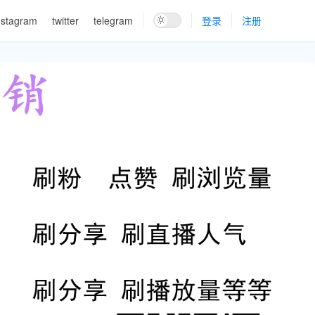
nstagram
twitter
telegram
登录
注册