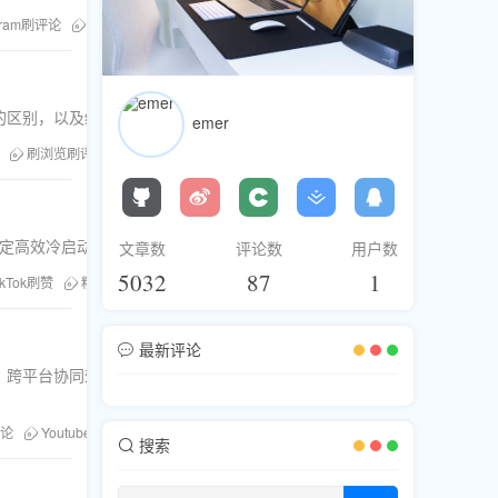
agram刷评论
Youtube刷浏览
粉丝库刷粉
Facebook刷点赞
高效增赞技
赞的区别，以及结合算法推荐让视频引爆流量的实战策略，帮助创作者突破
emer
刷浏览刷评论
TikTok视频推广
TikTok算法推荐
安全刷TikTok赞
平台制定高效冷启动与跨平台联动方案，助你突破流量瓶颈，提升转化率。
文章数
评论数
用户数
5032
87
1
ikTok刷赞
粉丝库
刷粉平台
Instagram刷分享
Youtube刷浏览
冷
最新评论
指数关联、跨平台协同效应、风险控制阈值及投资回报率计算，为品牌提供可执
评论
Youtube刷浏览
品牌认知度提升
购买评论效果
社交媒体互动数据
搜索