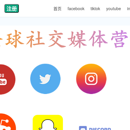
注册
首页
facebook
tiktok
youtube
i