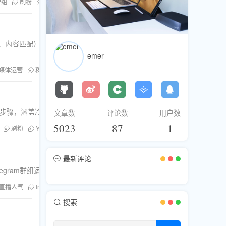
群组
刷粉
粉丝库
刷浏览
刷点赞
Telegram服务
Telegram刷
转化、内容匹配）。结合粉丝库平台的专业服务，提供分阶段实操策略与风
emer
媒体运营
粉丝库
Telegram刷粉
安全增粉
电报群组增长
群组冷
体群组的实战步骤，涵盖冷启动、内容规划、互动激活与商业闭环，助力将流量服
文章数
评论数
用户数
5023
87
1
刷粉
YouTube增长
Twitter推广
Facebook运营
粉丝库
刷浏
最新评论
legram群组运营实战技巧。
直播人气
Instagram营销
TikTok推广
Twitter运营
Facebook涨粉
搜索