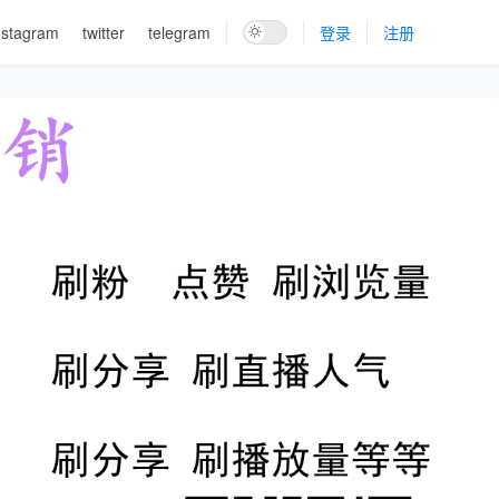
nstagram
twitter
telegram
登录
注册