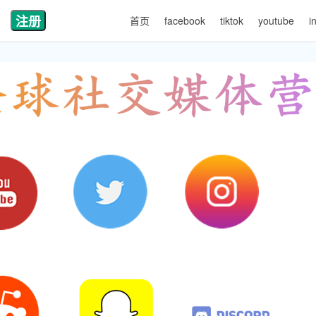
注册
首页
facebook
tiktok
youtube
i