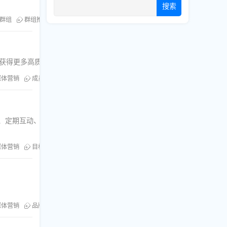
搜索
am群组
群组推广
购买Telegram成员
群获得更多高质量成员。
媒体营销
成员增长
社群增长
化、定期互动、社交媒体推广、
媒体营销
目标用户
智能引流
媒体营销
品牌曝光
品牌可见性