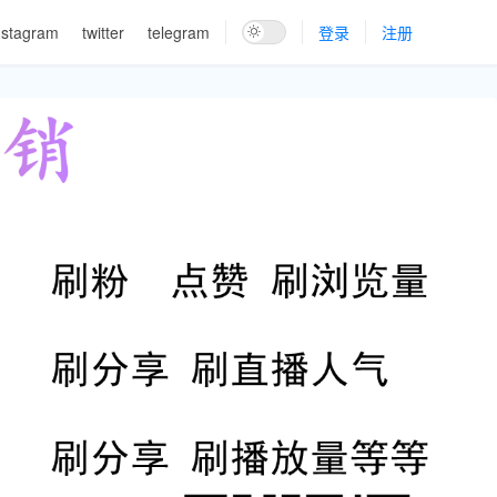
nstagram
twitter
telegram
登录
注册