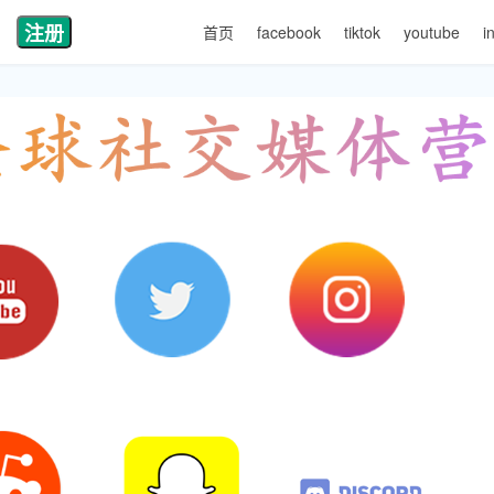
注册
首页
facebook
tiktok
youtube
i