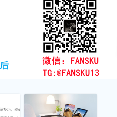
结出10个社交媒体营销技巧，覆盖分享率提升、内容格式选择、刷量时间段优化等干货