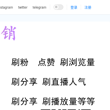
nstagram
twitter
telegram
登录
注册