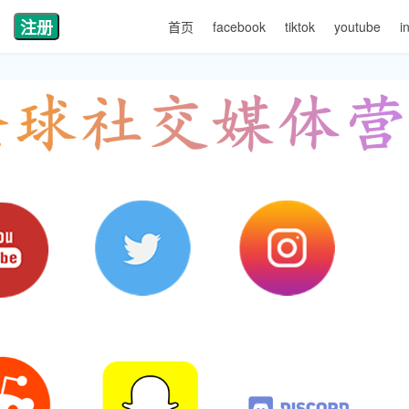
注册
首页
facebook
tiktok
youtube
i