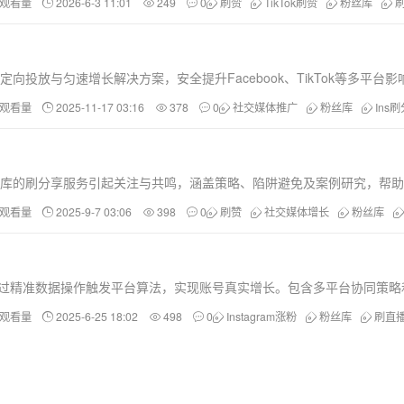
和观看量
2026-6-3 11:01
249
0
刷赞
TikTok刷赞
粉丝库
定向投放与匀速增长解决方案，安全提升Facebook、TikTok等多平台影
和观看量
2025-11-17 03:16
378
0
社交媒体推广
粉丝库
Ins
合粉丝库的刷分享服务引起关注与共鸣，涵盖策略、陷阱避免及案例研究，帮
和观看量
2025-9-7 03:06
398
0
刷赞
社交媒体增长
粉丝库
通过精准数据操作触发平台算法，实现账号真实增长。包含多平台协同策略
和观看量
2025-6-25 18:02
498
0
Instagram涨粉
粉丝库
刷直