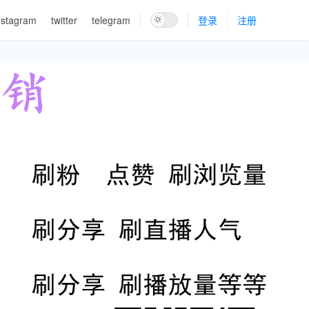
nstagram
twitter
telegram
登录
注册