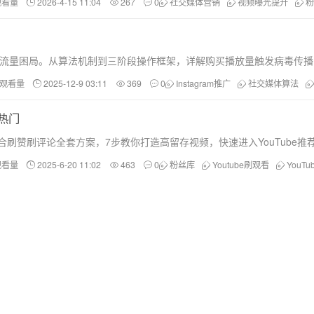
观看量
2026-4-15 11:04
267
0
社交媒体营销
视频曝光提升
粉
频流量困局。从算法机制到三阶段操作框架，详解购买播放量触发病毒传播的关键
和观看量
2025-12-9 03:11
369
0
Instagram推广
社交媒体算法
热门
，配合刷赞刷评论全套方案，7步教你打造高留存视频，快速进入YouTube
观看量
2025-6-20 11:02
463
0
粉丝库
Youtube刷观看
YouT