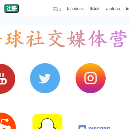
注册
首页
facebook
tiktok
youtube
i