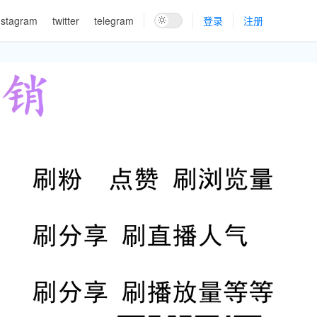
nstagram
twitter
telegram
登录
注册