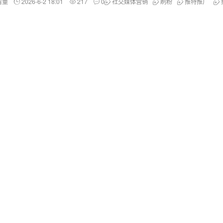
看量
2026-6-2 18:01
217
0
社交媒体营销
刷粉
推特推广