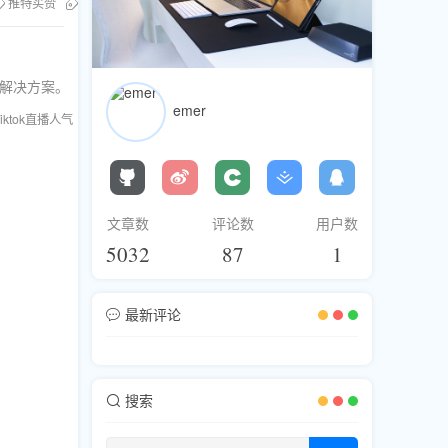
推特买赞
刷推特互动
长解决方案。
emer
Tiktok直播人气
刷直播观众
社交媒体代刷
文章数
评论数
用户数
5032
87
1
最新评论
搜索