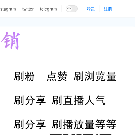
nstagram
twitter
telegram
登录
注册