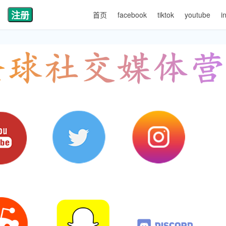
注册
首页
facebook
tiktok
youtube
i