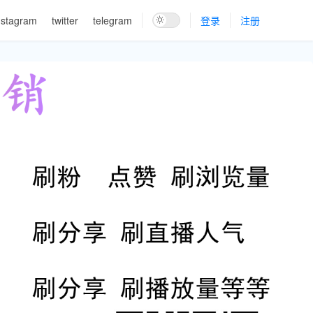
nstagram
twitter
telegram
登录
注册