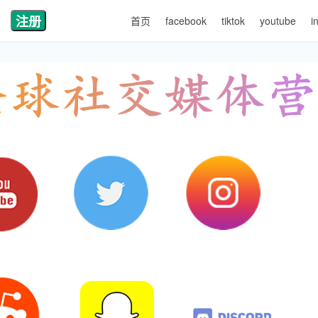
注册
首页
facebook
tiktok
youtube
i