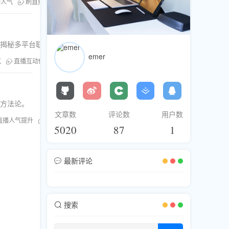
直播人气
刷直播观看
直播刷人气
直播互动优化
多平台刷粉
刷评论
，揭秘多平台联动的爆流秘诀。
emer
气
直播互动优化
推特直播引流
推特刷观看量
战方法论。
文章数
评论数
用户数
直播人气提升
Youtube刷观看
TikTok引流
直播互动优化
5020
87
1
最新评论
搜索