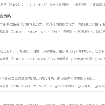
观看量
2025-10-14 10:11
447
0
流量提升
刷浏览量
社交媒体
黑客策略
内容矩阵到数据监控的完整增长方案。探讨在刷粉刷赞之外，如何通过价值传
和观看量
2025-10-14 03:24
407
0
内容营销
刷粉服务
流量提
等全平台专业增长服务，包括刷粉、刷赞、刷观看等，采用真人行为模拟技术，安
和观看量
2025-8-5 03:04
498
0
流量提升
Instagram涨粉
Tik
通过科学投放实现流量翻倍的四大核心技巧，助您快速打造爆款直播间。
和观看量
2025-5-24 11:02
536
0
社交媒体推广
流量提升
粉丝