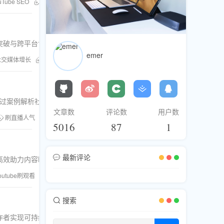
uTube SEO
粉丝库
刷评论
刷人气
YouTube直播间
动突破与跨平台协同增长，探讨流量助推行业的现状与安全策略。
emer
社交媒体增长
TikTok买粉
粉丝库
刷直播人气
刷赞刷评论
跨平台
，通过案例解析社交营销实战策略。
文章数
评论数
用户数
刷直播人气
Facebook刷粉
刷Facebook点赞
跨平台优化
5016
87
1
最新评论
高效助力内容曝光。
outube刷观看
刷点赞
直播刷人气
搜索
作者实现可持续流量增长。