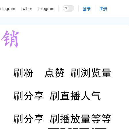
nstagram
twitter
telegram
登录
注册