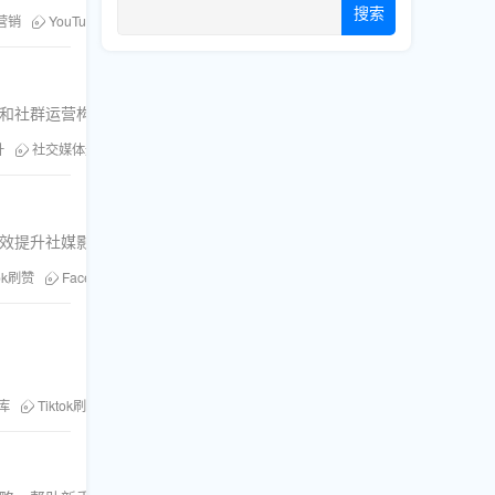
搜索
营销
YouTube推广
粉丝库
刷观看量
购买YouTube浏览量
递和社群运营构建可持续的社交信任体系。
升
社交媒体运营
粉丝库
Facebook增长策略
社交信任构建
全有效提升社媒影响力。
Tok刷赞
Facebook刷粉
Youtube刷观看
Twitter刷转推
Telegram成员
库
Tiktok刷人气
刷观看量
直播涨粉