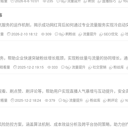
观看量
2026-6-6 10:01
235
0
流量提升
刷赞
直播技巧
Yo
事
播人气服务的运作机制，揭示成功网红背后如何通过专业流量服务实现冷启
看量
2026-2-10 18:12
309
0
刷粉丝
流量提升
SEO优化
数据优化服务，帮助企业快速突破粉丝增长瓶颈，实现粉丝量与流量的协同增长
和观看量
2025-12-2 19:15
333
0
流量提升
社交营销
粉丝库
括刷观看、刷点赞、刷评论等，帮助用户实现直播人气暴增与互动提升，安全
观看量
2025-12-2 18:24
379
0
流量提升
粉丝库
刷评论
Y
势与风险防控方案，涵盖算法机制、成本效益分析及跨平台协同策略，助力创