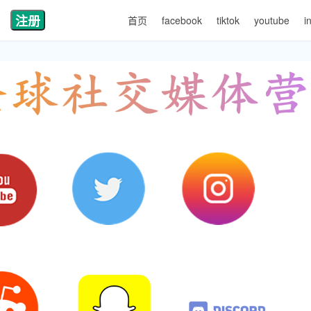
注册
首页
facebook
tiktok
youtube
i