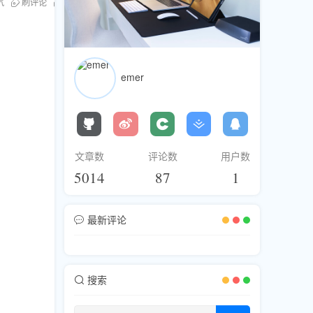
气
刷评论
刷浏览
刷分享
YouTube互动
建立订阅者关系
You
emer
文章数
评论数
用户数
5014
87
1
最新评论
搜索