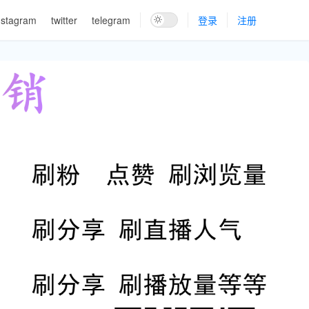
nstagram
twitter
telegram
登录
注册