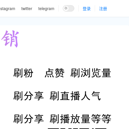
nstagram
twitter
telegram
登录
注册