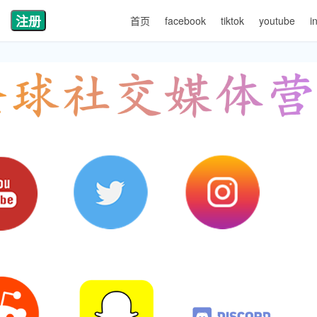
注册
首页
facebook
tiktok
youtube
i