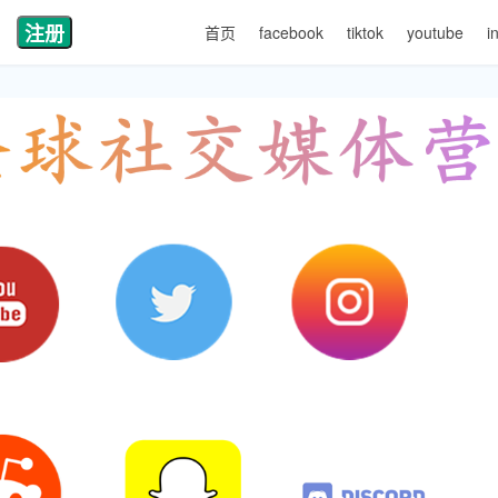
注册
首页
facebook
tiktok
youtube
i