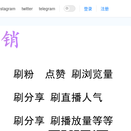
nstagram
twitter
telegram
登录
注册