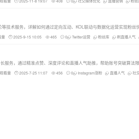
和观看量
2025-11-8 19:07
408
0
社交媒体优化
直播营销
粉丝
刷评论等技术服务，详解如何通过定向互动、KOL联动与数据化运营实现粉
看量
2025-9-15 10:05
465
0
Twitter运营
粉丝库
刷直播人气
k等平台的专业增长服务，通过精准点赞、深度评论和直播人气助推，帮助账号突破算
和观看量
2025-7-25 11:07
456
0
Instagram涨粉
直播人气
社