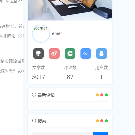
库
直播人气提升
刷直播观看
刷分享量
Facebook直播预告
丝快速增长，并规避账号风险。
emer
刷评论
刷赞服务
Twitter刷粉
社交媒体增粉
刷分享量
法限制实现流量暴涨。
文章数
评论数
用户数
交媒体增长
Instagram刷赞
互动提升
粉丝库
刷分享量
5017
87
1
最新评论
搜索