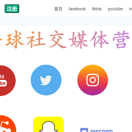
注册
首页
facebook
tiktok
youtube
i