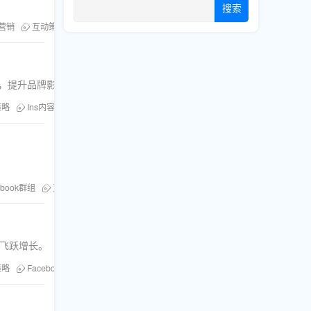
搜索
营销
互动策略
Facebook直播
直播人气
容，提升品牌影响力。
策略
Ins内容
吸睛指南
文案技巧
ebook群组
互动策略
FB群组增长
的飞跃增长。
策略
Facebook广告
Facebook点赞