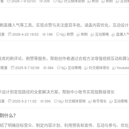
看量
2026-7-9 02:03
206
0
社交媒体营销
刷赞
刷粉
互动
刷赞、刷直播人气等工具，实现点赞与关注度双丰收。涵盖内容优化、互动设
看量
2026-4-22 19:03
196
0
刷赞
刷粉
互动策略
直播人
合粉丝库的刷评论、刷赞等服务，帮助创作者通过合规方法增强视频互动和算
观看量
2025-9-7 02:06
384
0
互动策略
社交媒体增长
Youtu
、话术设计到变现路径的全套解决方案，帮助中小账号实现指数级增长
看量
2025-5-2 11:02
590
0
社交媒体营销
账号增长
互动策略
学到什么？
详细介绍了明确目标受众、制定内容计划、利用预告和宣传、互动与参与、优