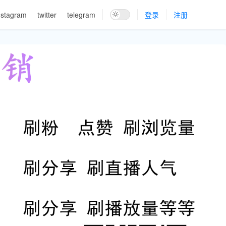
nstagram
twitter
telegram
登录
注册