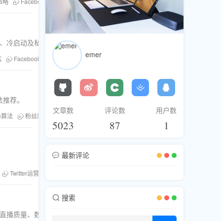
策略
Facebook点赞
直播人气
TikTok浏览量
算法推荐
粉丝库
计、冷启动及私域沉淀全流程。
emer
气
Facebook营销
粉丝库
刷评论
刷浏览
社交增长
法推荐。
文章数
评论数
用户数
be算法
粉丝库服务
YouTube刷评论
刷粉刷赞
提升评论量
5023
87
1
最新评论
Twitter运营
评论涨粉
搜索
化直播质量、数据分析与优化以及持续学习与