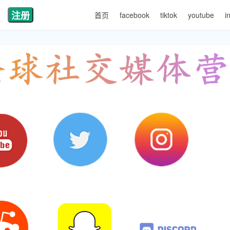
注册
首页
facebook
tiktok
youtube
i