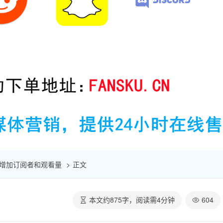
快速增加订阅者和观看量
正文
本文约
875
字，阅读需
4
分钟
604