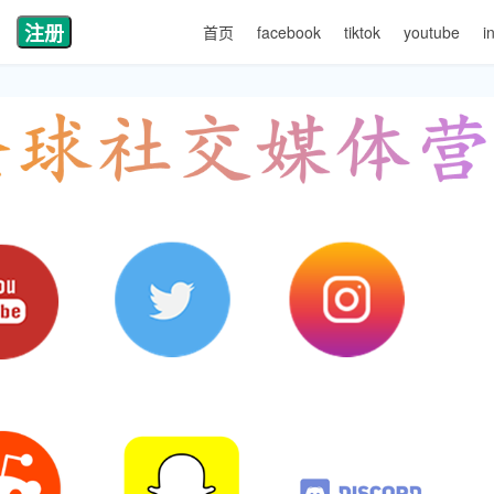
注册
首页
facebook
tiktok
youtube
i