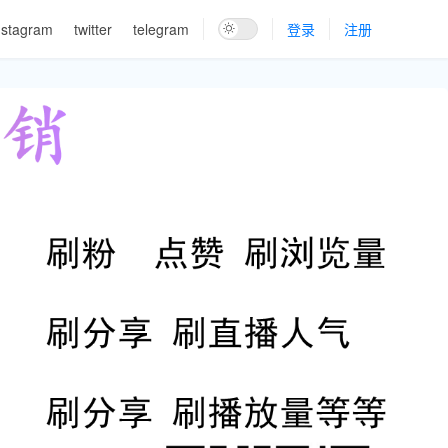
nstagram
twitter
telegram
登录
注册