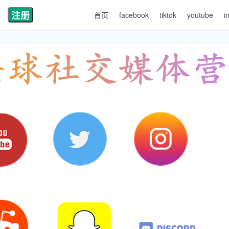
注册
首页
facebook
tiktok
youtube
i