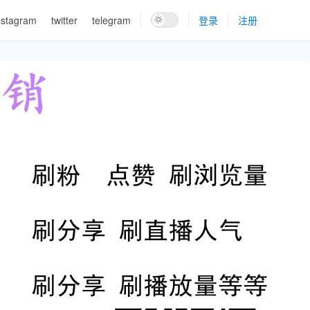
nstagram
twitter
telegram
登录
注册