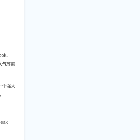
ok、
人气
等服
一个强大
。
eak