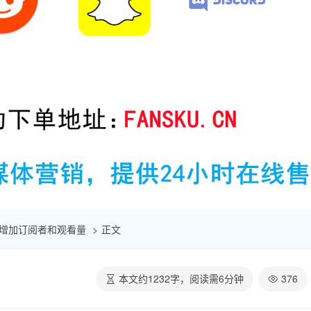
快速增加订阅者和观看量
正文
本文约
1232
字，阅读需
6
分钟
376