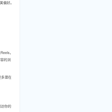
美偏好。
eels，
内容的浏
聚更多潜在
回访你的