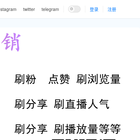
nstagram
twitter
telegram
登录
注册