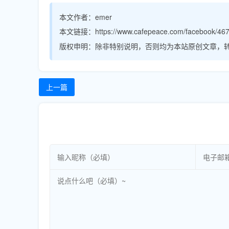
本文作者：
emer
本文链接：
https://www.cafepeace.com/facebook/467
版权申明：
除非特别说明，否则均为本站原创文章，
上一篇