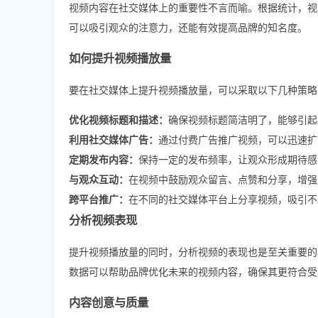
视频内容在社交媒体上的重要性不言而喻。根据统计，视
可以吸引观众的注意力，还能有效提高品牌的知名度。
如何提升视频播放量
要在社交媒体上提升视频播放量，可以采取以下几种策略
优化视频标题和描述：
确保视频标题简洁明了，能够引起
利用社交媒体广告：
通过付费广告推广视频，可以迅速扩
定期发布内容：
保持一定的发布频率，让观众形成期待感
与观众互动：
在视频中鼓励观众留言、点赞和分享，增强
跨平台推广：
在不同的社交媒体平台上分享视频，吸引不
分析视频表现
提升视频播放量的同时，分析视频的表现也是至关重要的
数据可以帮助品牌优化未来的视频内容，确保其更符合受
内容创意与质量