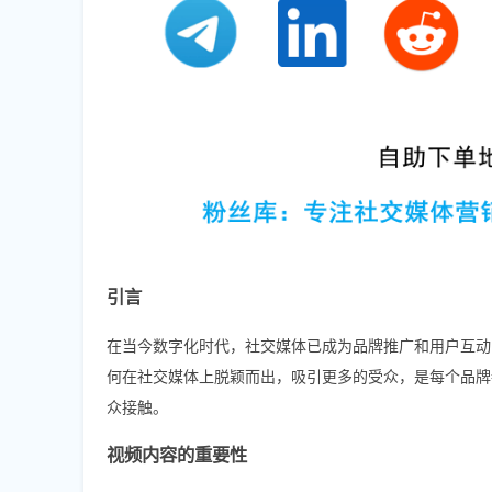
引言
在当今数字化时代，社交媒体已成为品牌推广和用户互动
何在社交媒体上脱颖而出，吸引更多的受众，是每个品牌
众接触。
视频内容的重要性