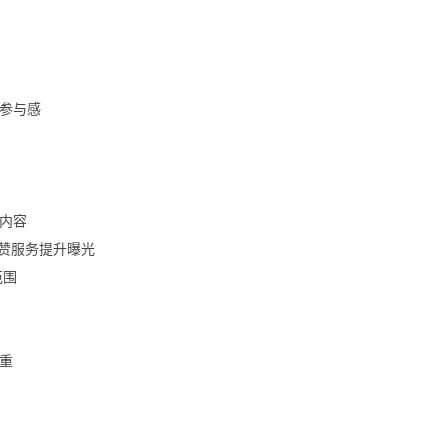
参与感
整内容
配刷赞服务提升曝光
范围
重