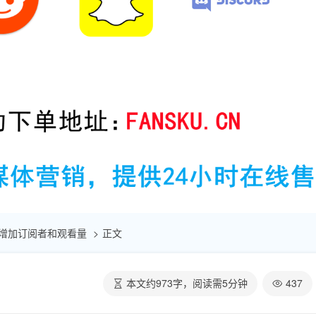
快速增加订阅者和观看量
正文
本文约
973
字，阅读需
5
分钟
437