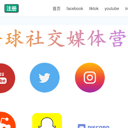
注册
首页
facebook
tiktok
youtube
i