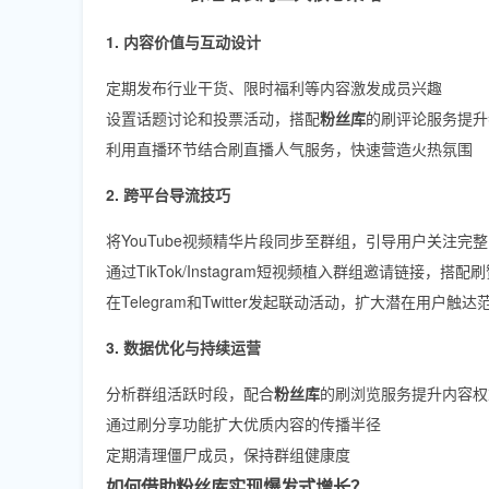
1. 内容价值与互动设计
定期发布行业干货、限时福利等内容激发成员兴趣
设置话题讨论和投票活动，搭配
粉丝库
的刷评论服务提升
利用直播环节结合刷直播人气服务，快速营造火热氛围
2. 跨平台导流技巧
将YouTube视频精华片段同步至群组，引导用户关注完
通过TikTok/Instagram短视频植入群组邀请链接，搭
在Telegram和Twitter发起联动活动，扩大潜在用户触达
3. 数据优化与持续运营
分析群组活跃时段，配合
粉丝库
的刷浏览服务提升内容权
通过刷分享功能扩大优质内容的传播半径
定期清理僵尸成员，保持群组健康度
如何借助粉丝库实现爆发式增长？