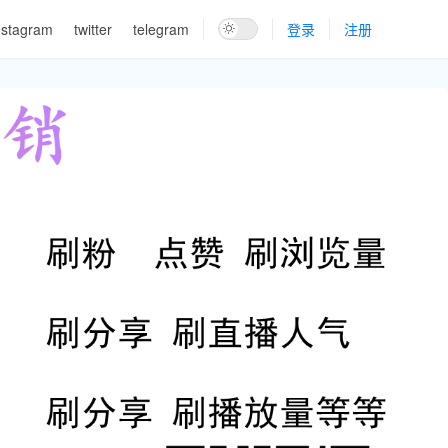
nstagram
twitter
telegram
登录
注册