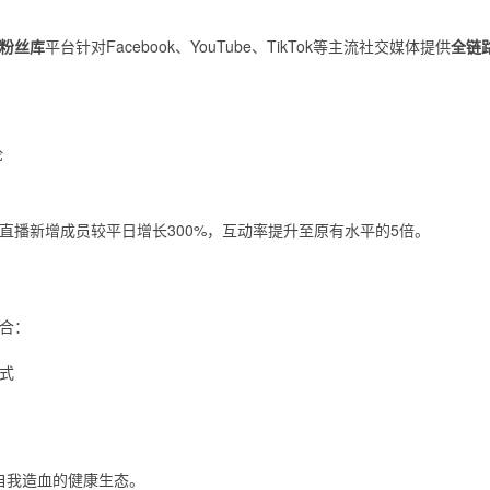
粉丝库
平台针对Facebook、YouTube、TikTok等主流社交媒体提供
全链
论
直播新增成员较平日增长300%，互动率提升至原有水平的5倍。
合：
式
成自我造血的健康生态。